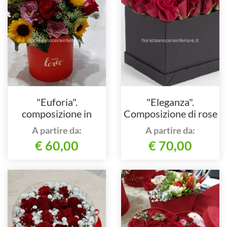
"Euforia".
"Eleganza".
composizione in
Composizione di rose
scatola
rosse in scatola
A partire da:
A partire da:
quadrata
€ 60,00
€ 70,00