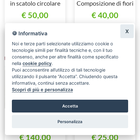
in scatolo circolare
Composizione di fiori
mistri in scatolo
€ 50,00
€ 40,00
X
🍪 Informativa
Noi e terze parti selezionate utilizziamo cookie o
tecnologie simili per finalità tecniche e, con il tuo
consenso, anche per altre finalità come specificato
nella
cookie policy
.
Puoi acconsentire all’utilizzo di tali tecnologie
utilizzando il pulsante “Accetta”. Chiudendo questa
informativa, continui senza accettare.
Scopri di più e personalizza
Accetta
Luna Piena.
Cestino di fiori freschi
Personalizza
Composizione in
assortiti.
scatola di 35 rose
€ 140,00
€ 25,00
rosse