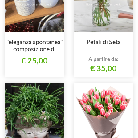
"eleganza spontanea"
Petali di Seta
composizione di
piante grasse in
A partire da:
€ 25,00
ceramica
€ 35,00