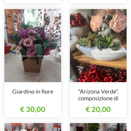
Giardino in fiore
"Arizona Verde".
composizione di
piante grasse in
€ 30,00
€ 20,00
ceramica