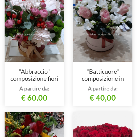
"Abbraccio"
"Batticuore"
composizione fiori
composizione in
misti
scatola
A partire da:
A partire da:
€ 60,00
€ 40,00