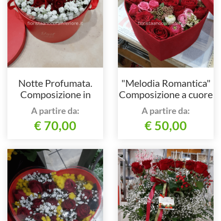
Notte Profumata.
"Melodia Romantica"
Composizione in
Composizione a cuore
scatola circolare di 13
con fiori misti
A partire da:
A partire da:
rose rosse
€ 70,00
€ 50,00