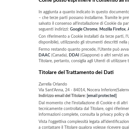
Come posso esprimere il consenso all'in
In aggiunta a quanto indicato in questo documento,
– che terze parti possano installarne. Tramite le pre
salvato il consenso all'installazione di Cookie da p
seguenti indirizzi:
Google Chrome
,
Mozilla Firefox
,
Con riferimento a Cookie installati da terze parti, l
disponibile), utilizzando gli strumenti descritti nell
Fermo restando quanto precede, l’Utente può avvale
DAAC
(Canada),
DDAI
(Giappone) o altri servizi an
Titolare, pertanto, consiglia agli Utenti di utilizzar
Titolare del Trattamento dei Dati
Zarrella Orlando
Via Sant'Anna, 24 - 84014, Nocera Inferiore(Salern
Indirizzo email del Titolare:
[email protected]
Dal momento che l'installazione di Cookie e di altri 
tecnicamente controllata dal Titolare, ogni riferimen
informazioni complete, consulta la privacy policy de
Vista l'oggettiva complessità legata all'identificazi
a contattare il Titolare qualora volesse ricevere qua