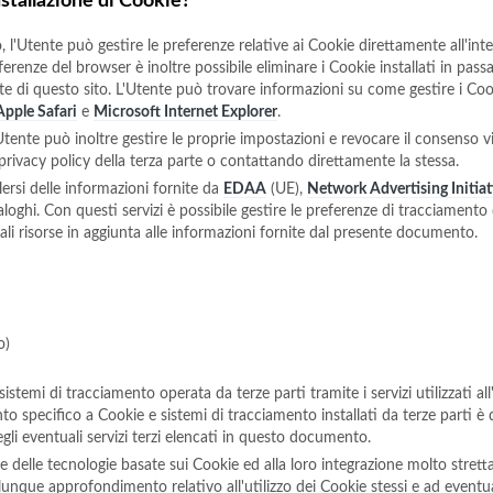
stallazione di Cookie?
 l'Utente può gestire le preferenze relative ai Cookie direttamente all'i
ferenze del browser è inoltre possibile eliminare i Cookie installati in pas
arte di questo sito. L'Utente può trovare informazioni su come gestire i Co
Apple Safari
e
Microsoft Internet Explorer
.
'Utente può inoltre gestire le proprie impostazioni e revocare il consenso vi
a privacy policy della terza parte o contattando direttamente la stessa.
rsi delle informazioni fornite da
EDAA
(UE),
Network Advertising Initiat
aloghi. Con questi servizi è possibile gestire le preferenze di tracciamento 
e tali risorse in aggiunta alle informazioni fornite dal presente documento.
o)
sistemi di tracciamento operata da terze parti tramite i servizi utilizzati 
to specifico a Cookie e sistemi di tracciamento installati da terze parti è 
gli eventuali servizi terzi elencati in questo documento.
one delle tecnologie basate sui Cookie ed alla loro integrazione molto stret
lunque approfondimento relativo all'utilizzo dei Cookie stessi e ad eventual