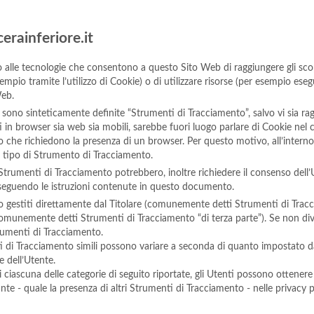
erainferiore.it
lle tecnologie che consentono a questo Sito Web di raggiungere gli scopi 
sempio tramite l’utilizzo di Cookie) o di utilizzare risorse (per esempio ese
Web.
sono sinteticamente definite “Strumenti di Tracciamento”, salvo vi sia ragi
n browser sia web sia mobili, sarebbe fuori luogo parlare di Cookie nel con
 che richiedono la presenza di un browser. Per questo motivo, all’interno
e tipo di Strumento di Tracciamento.
 Strumenti di Tracciamento potrebbero, inoltre richiedere il consenso dell
seguendo le istruzioni contenute in questo documento.
 gestiti direttamente dal Titolare (comunemente detti Strumenti di Tracc
 (comunemente detti Strumenti di Tracciamento “di terza parte”). Se non di
trumenti di Tracciamento.
i di Tracciamento simili possono variare a seconda di quanto impostato dal
e dell’Utente.
i ciascuna delle categorie di seguito riportate, gli Utenti possono ottenere
te - quale la presenza di altri Strumenti di Tracciamento - nelle privacy poli