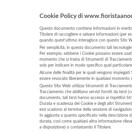
Cookie Policy di www.fioristaanoc
Questo documento contiene informazioni in merito a
Titolare di raccogliere e salvare informazioni (per e
quando quest’ultimo interagisce con questo Sito 
Per semplicità, in questo documento tali tecnologie 
Per esempio, sebbene i Cookie possano essere usati i
momento che si tratta di Strumenti di Tracciamento
solo per indicare in modo specifico quel particolar
Alcune delle finalità per le quali vengono impiegati
essere revocato liberamente in qualsiasi momento 
Questo Sito Web utilizza Strumenti di Tracciamento
Tracciamento che abilitano servizi forniti da terzi
documento, tali terzi hanno accesso ai rispettivi S
Durata e scadenza dei Cookie e degli altri Strument
essi scadono al termine della sessione di navigazion
In aggiunta a quanto specificato nella descrizione d
durata, così come qualsiasi altra informazione rilevan
a disposizione) o contattando il Titolare.