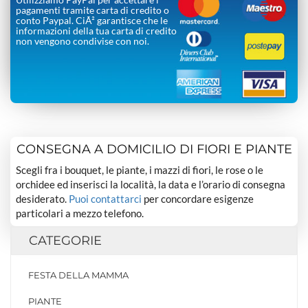
pagamenti tramite carta di credito o
conto Paypal. CiÃ² garantisce che le
informazioni della tua carta di credito
non vengono condivise con noi.
CONSEGNA A DOMICILIO DI FIORI E PIANTE
Scegli fra i bouquet, le piante, i mazzi di fiori, le rose o le
orchidee ed inserisci la località, la data e l’orario di consegna
desiderato.
Puoi contattarci
per concordare esigenze
particolari a mezzo telefono.
CATEGORIE
FESTA DELLA MAMMA
PIANTE