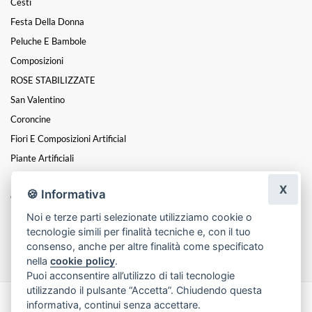
Cesti
Festa Della Donna
Peluche E Bambole
Composizioni
ROSE STABILIZZATE
San Valentino
Coroncine
Fiori E Composizioni Artificial
Piante Artificiali
Funebre
X
🍪 Informativa
Oggettistica E Accessori
Noi e terze parti selezionate utilizziamo cookie o
MATRIMONIO E CERIMONIE
tecnologie simili per finalità tecniche e, con il tuo
Natale
consenso, anche per altre finalità come specificato
nella
cookie policy
.
Puoi acconsentire all’utilizzo di tali tecnologie
utilizzando il pulsante “Accetta”. Chiudendo questa
informativa, continui senza accettare.
Made with
by
Infoser.it
-
Realizzazione Siti ecommerce per Fioristi
- ©