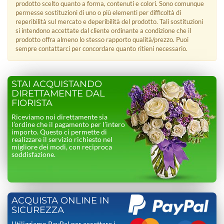
prodotto scelto quanto a forma, contenuti e colori. Sono comunque
permesse sostituzioni di uno o più elementi per difficoltà di
reperibilità sul mercato e deperibilità del prodotto. Tali sostituzioni
si intendono accettate dal cliente ordinante a condizione che il
prodotto offra almeno lo stesso rapporto qualità/prezzo. Puoi
sempre contattarci per concordare quanto ritieni necessario.
STAI ACQUISTANDO
DIRETTAMENTE DAL
FIORISTA
Riceviamo noi direttamente sia
l’ordine che il pagamento per l’intero
importo. Questo ci permette di
realizzare il servizio richiesto nel
migliore dei modi, con reciproca
soddisfazione.
ACQUISTA ONLINE IN
SICUREZZA
Utilizziamo PayPal per accettare i