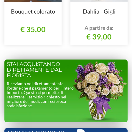
Bouquet colorato
Dahlia - Gigli
A partire da:
€ 35,00
€ 39,00
STAI ACQUISTANDO
DIRETTAMENTE DAL
FIORISTA
Riceviamo noi direttamente sia
l’ordine che il pagamento per l’intero
importo. Questo ci permette di
realizzare il servizio richiesto nel
migliore dei modi, con reciproca
soddisfazione.