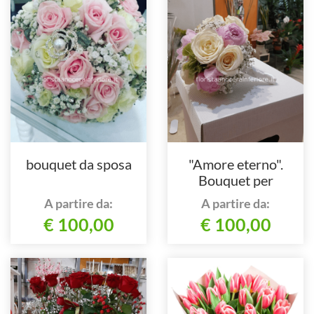
bouquet da sposa
"Amore eterno".
Bouquet per
promessa di
A partire da:
A partire da:
matrimonio +
€ 100,00
€ 100,00
portascatola