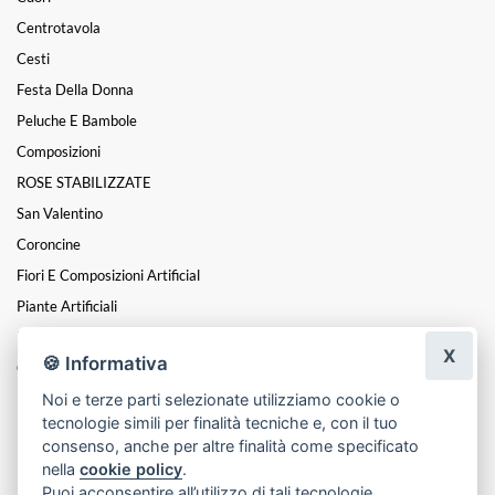
Centrotavola
Cesti
Festa Della Donna
Peluche E Bambole
Composizioni
ROSE STABILIZZATE
San Valentino
Coroncine
Fiori E Composizioni Artificial
Piante Artificiali
Funebre
X
🍪 Informativa
Oggettistica E Accessori
Noi e terze parti selezionate utilizziamo cookie o
MATRIMONIO E CERIMONIE
tecnologie simili per finalità tecniche e, con il tuo
Natale
consenso, anche per altre finalità come specificato
nella
cookie policy
.
Puoi acconsentire all’utilizzo di tali tecnologie