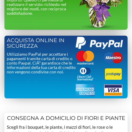
realizzare il servizio richiesto nel
migliore dei modi, con reciproca
soddisfazione.
ACQUISTA ONLINE IN
SICUREZZA
Utilizziamo PayPal per accettare i
pagamenti tramite carta di credito o
conto Paypal. CiÃ² garantisce che le
informazioni della tua carta di credito
non vengono condivise con noi.
CONSEGNA A DOMICILIO DI FIORI E PIANTE
Scegli fra i bouquet, le piante, i mazzi di fiori, le rose o le