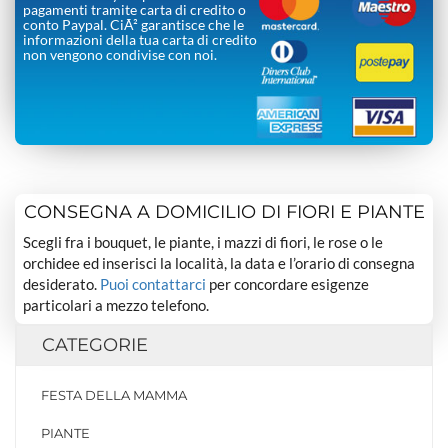
pagamenti tramite carta di credito o
conto Paypal. CiÃ² garantisce che le
informazioni della tua carta di credito
non vengono condivise con noi.
CONSEGNA A DOMICILIO DI FIORI E PIANTE
Scegli fra i bouquet, le piante, i mazzi di fiori, le rose o le
orchidee ed inserisci la località, la data e l’orario di consegna
desiderato.
Puoi contattarci
per concordare esigenze
particolari a mezzo telefono.
CATEGORIE
FESTA DELLA MAMMA
PIANTE