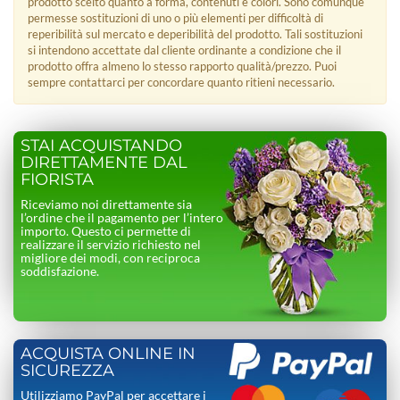
prodotto scelto quanto a forma, contenuti e colori. Sono comunque
permesse sostituzioni di uno o più elementi per difficoltà di
reperibilità sul mercato e deperibilità del prodotto. Tali sostituzioni
si intendono accettate dal cliente ordinante a condizione che il
prodotto offra almeno lo stesso rapporto qualità/prezzo. Puoi
sempre contattarci per concordare quanto ritieni necessario.
STAI ACQUISTANDO
DIRETTAMENTE DAL
FIORISTA
Riceviamo noi direttamente sia
l’ordine che il pagamento per l’intero
importo. Questo ci permette di
realizzare il servizio richiesto nel
migliore dei modi, con reciproca
soddisfazione.
ACQUISTA ONLINE IN
SICUREZZA
Utilizziamo PayPal per accettare i