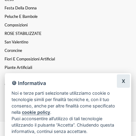
Festa Della Donna
Peluche E Bambole
Composizioni
ROSE STABILIZZATE
San Valentino
Coroncine
Fiori E Composizioni Artificial
Piante Artificiali
Funebre
X
🍪 Informativa
Oggettistica E Accessori
Noi e terze parti selezionate utilizziamo cookie o
MATRIMONIO E CERIMONIE
tecnologie simili per finalità tecniche e, con il tuo
Natale
consenso, anche per altre finalità come specificato
nella
cookie policy
.
Puoi acconsentire all’utilizzo di tali tecnologie
utilizzando il pulsante “Accetta”. Chiudendo questa
informativa, continui senza accettare.
Made with
by
Infoser.it
-
Realizzazione Siti ecommerce per Fioristi
- ©